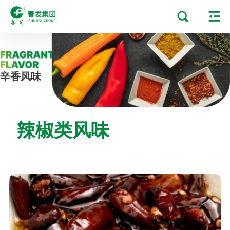
辛香风味
辣椒类风味