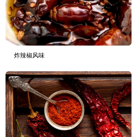
炸辣椒风味